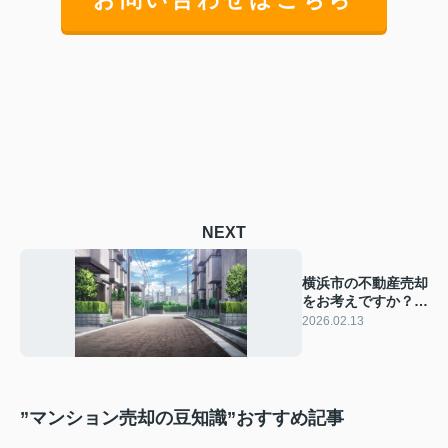
NEXT
横浜市の不動産売却
をお考えですか？相
場の動きと売却ポイ
2026.02.13
ントを紹介
”マンション売却の豆知識”おすすめ記事