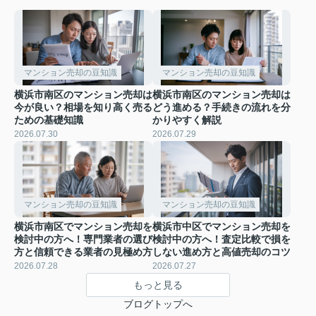
マンション売却の豆知識
マンション売却の豆知識
横浜市南区のマンション売却は
横浜市南区のマンション売却は
今が良い？相場を知り高く売る
どう進める？手続きの流れを分
ための基礎知識
かりやすく解説
2026.07.30
2026.07.29
マンション売却の豆知識
マンション売却の豆知識
横浜市南区でマンション売却を
横浜市中区でマンション売却を
検討中の方へ！専門業者の選び
検討中の方へ！査定比較で損を
方と信頼できる業者の見極め方
しない進め方と高値売却のコツ
2026.07.28
2026.07.27
もっと見る
ブログトップへ