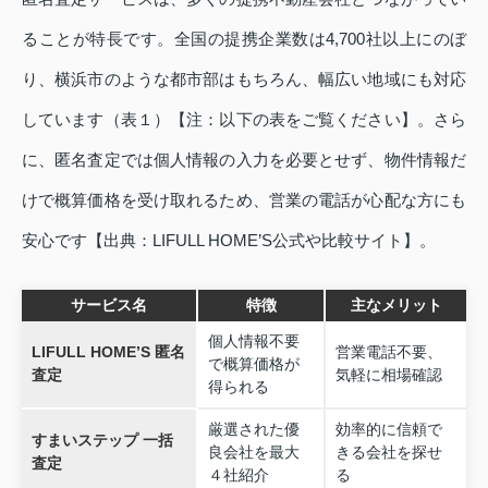
ることが特長です。全国の提携企業数は4,700社以上にのぼ
り、横浜市のような都市部はもちろん、幅広い地域にも対応
しています（表１）【注：以下の表をご覧ください】。さら
に、匿名査定では個人情報の入力を必要とせず、物件情報だ
けで概算価格を受け取れるため、営業の電話が心配な方にも
安心です【出典：LIFULL HOME’S公式や比較サイト】。
サービス名
特徴
主なメリット
個人情報不要
LIFULL HOME’S 匿名
営業電話不要、
で概算価格が
査定
気軽に相場確認
得られる
厳選された優
効率的に信頼で
すまいステップ 一括
良会社を最大
きる会社を探せ
査定
４社紹介
る