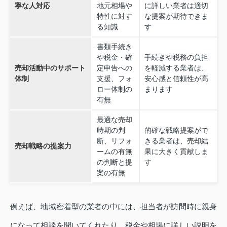
寧な人対応
地元相場や
に詳しい業者は適切
特性に対す
な提案が期待できま
る知識
す
書類手続き
や税金・確
手続きや税務の負担
売却活動中のサポート
定申告への
を軽減する業者は、
体制
支援、フォ
安心感と信頼性が高
ロー体制の
まります
有無
最適な売却
時期の判
的確な戦略提案がで
断、リフォ
きる業者は、売却結
売却戦略の提案力
ームの有無
果に大きく貢献しま
の判断と提
す
案の有無
例えば、地域密着型の業者の中には、担当者が訪問時に親身
になって相談を聞いてくれたり、税金や相場に詳しい説明を