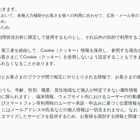
だきます。
において、各種入力補助やお客さま個々の利用に合わせて、広告・メール等の
ため。
るため。
供と利用状況分析に限定して使用するものとし、それ以外の目的で利用する
第三者を経由して、Cookie（クッキー）情報を保存し、参照する場合
客さまにてCookie（クッキー）を使用しないよう設定することもでき
られなくなることがあります。
バとお客さまのブラウザ間で相互にやりとりされる情報で、お客さまの
情報のうち、年齢、性別、職業、居住地域など個人が特定できない属性情報
のに限られます）、端末情報、ウェブサイト内におけるユーザーの行動
よびスマートフォン等利用時のユーザー承諾・申込みに基づく位置情報
キー）にはメールアドレスや氏名などの個人情報は一切含まれません。なお
スタマイズしたサービスを提供するため、お客様を識別する情報と関連