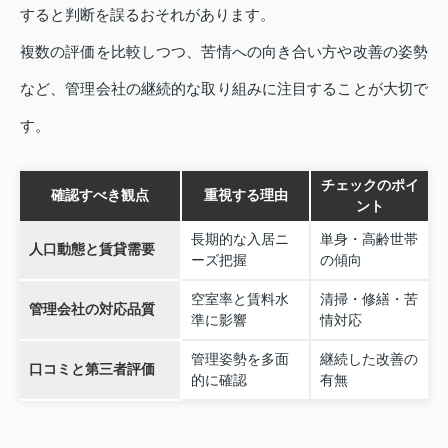
すると判断を誤るおそれがあります。
複数の評価を比較しつつ、苦情への向き合い方や改善の姿勢
など、管理会社の継続的な取り組みに注目することが大切で
す。
チェックのポイ
確認すべき観点
重視する理由
ント
長期的な入居ニ
単身・高齢世帯
人口動態と賃貸需要
ーズ把握
の傾向
空室率と賃料水
清掃・修繕・苦
管理会社の対応品質
準に影響
情対応
管理姿勢を多面
継続した改善の
口コミと第三者評価
的に確認
有無