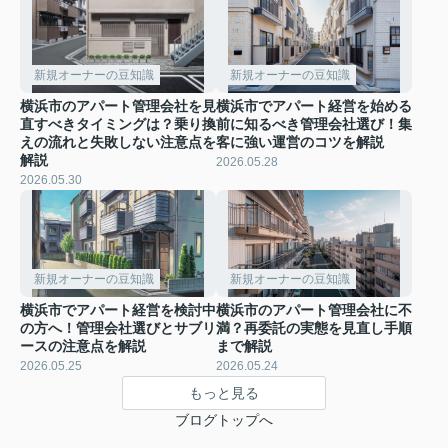
新規オーナーの豆知識
新規オーナーの豆知識
横浜市のアパート管理会社を見
横浜市でアパート経営を始める
直すべきタイミングは？乗り換
前に知るべき管理会社選び！集
えの流れと失敗しない注意点を
客に強い運営のコツを解説
解説
2026.05.28
2026.05.30
新規オーナーの豆知識
新規オーナーの豆知識
横浜市でアパート経営を検討中
横浜市のアパート管理会社に不
の方へ！管理会社選びとサブリ
満？再委託の実態を見直し手順
ースの注意点を解説
まで解説
2026.05.25
2026.05.24
もっと見る
ブログトップへ