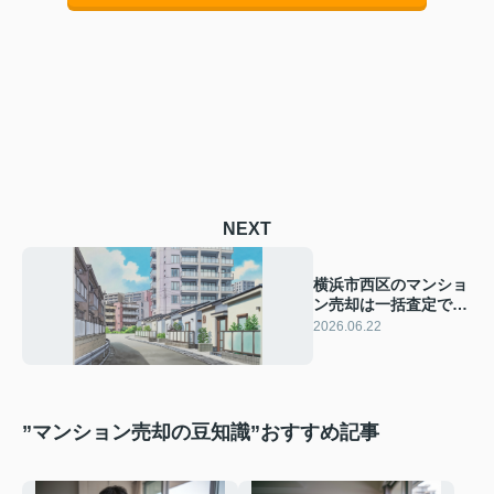
NEXT
横浜市西区のマンショ
ン売却は一括査定で比
較！失敗しない不動産
2026.06.22
会社の選び方を解説
”マンション売却の豆知識”おすすめ記事