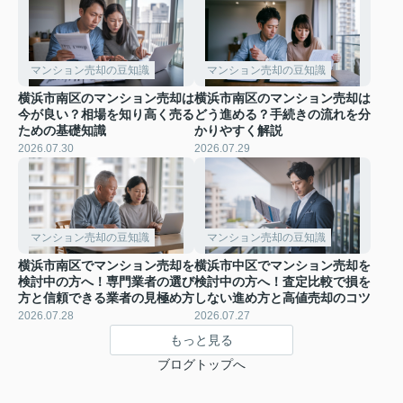
マンション売却の豆知識
マンション売却の豆知識
横浜市南区のマンション売却は
横浜市南区のマンション売却は
今が良い？相場を知り高く売る
どう進める？手続きの流れを分
ための基礎知識
かりやすく解説
2026.07.30
2026.07.29
マンション売却の豆知識
マンション売却の豆知識
横浜市南区でマンション売却を
横浜市中区でマンション売却を
検討中の方へ！専門業者の選び
検討中の方へ！査定比較で損を
方と信頼できる業者の見極め方
しない進め方と高値売却のコツ
2026.07.28
2026.07.27
もっと見る
ブログトップへ