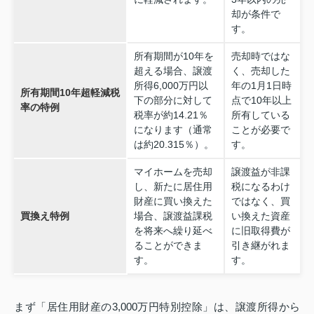
却が条件で
す。
所有期間が10年を
売却時ではな
超える場合、譲渡
く、売却した
所得6,000万円以
年の1月1日時
所有期間10年超軽減税
下の部分に対して
点で10年以上
率の特例
税率が約14.21％
所有している
になります（通常
ことが必要で
は約20.315％）。
す。
マイホームを売却
譲渡益が非課
し、新たに居住用
税になるわけ
財産に買い換えた
ではなく、買
買換え特例
場合、譲渡益課税
い換えた資産
を将来へ繰り延べ
に旧取得費が
ることができま
引き継がれま
す。
す。
まず「居住用財産の3,000万円特別控除」は、譲渡所得から