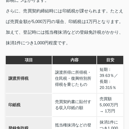
節税につながります。
さらに、売買契約締結時には印紙税が課せられます。たとえ
ば売買金額が5,000万円の場合、印紙税は1万円となります。
加えて、登記時には抵当権抹消などの登録免許税がかかり、
抹消1件につき1,000円程度です。
項目
内容
目安
短期：
譲渡所得に所得税・
39.63％／
譲渡所得税
住民税・復興特別所
長期：
得税を乗じたもの
20.315％
売買額
売買契約書に貼付す
印紙税
5,000万円
る収入印紙の額
→ 1万円
抹消1件に
抵当権抹消などの登
登録免許税
つき1,000