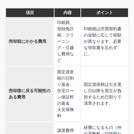
項目
内容
ポイント
印紙税、
登録免許
印紙税は売買契約書
税、クリ
の金額に応じて税額
売却前にかかる費用
ーニン
が異なります。必要
グ・引越
な領収書を忘れず
し費用な
に。
ど
固定資産
税の日割
り返金、
固定資産税は引き渡
売却後に戻る可能性の
住宅ロー
し日以降を買主が負
ある費用
ン保証料
担するため日割りで
の返金、
清算されます。
火災保険
料
経費になるもの（仲
譲渡費用
介手数料・印紙税な