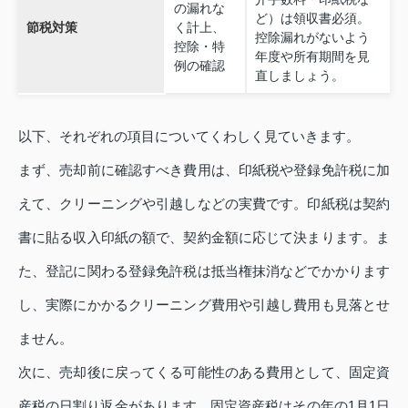
の漏れな
ど）は領収書必須。
節税対策
く計上、
控除漏れがないよう
控除・特
年度や所有期間を見
例の確認
直しましょう。
以下、それぞれの項目についてくわしく見ていきます。
まず、売却前に確認すべき費用は、印紙税や登録免許税に加
えて、クリーニングや引越しなどの実費です。印紙税は契約
書に貼る収入印紙の額で、契約金額に応じて決まります。ま
た、登記に関わる登録免許税は抵当権抹消などでかかります
し、実際にかかるクリーニング費用や引越し費用も見落とせ
ません。
次に、売却後に戻ってくる可能性のある費用として、固定資
産税の日割り返金があります。固定資産税はその年の1月1日