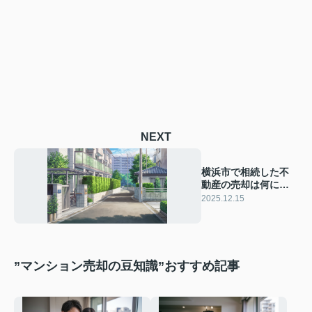
NEXT
横浜市で相続した不
動産の売却は何に注
意する？相続税や売
2025.12.15
却時のポイントも解
説
”マンション売却の豆知識”おすすめ記事