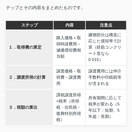
テップとその内容をまとめたものです。
ステップ
内容
注意点
建物部分は構造に
購入価格＋取
応じた償却率で計
得時諸費用－
１．取得費の算定
算（鉄筋コンクリ
減価償却費相
ート造なら
当額
0.015）
譲渡価格－取
譲渡費用には仲介
２．譲渡所得の計算
得費－譲渡費
手数料や印紙税等
用
が含まれる
課税譲渡所得
所有期間に応じて
×税率（所得
税率が変わる（5
３．税額の算出
税・住民税・
年以下：短期、5
復興特別所得
年超：長期）
税）